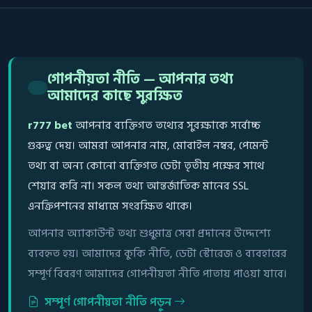
গোপনীয়তা নীতি — আপনার তথ্য
আমাদের কাছে সুরক্ষিত
r777 bet
আপনার ব্যক্তিগত তথ্যের সুরক্ষাকে সর্বোচ্চ
গুরুত্ব দেয়। আমরা আপনার নাম, মোবাইল নম্বর, পেমেন্ট
তথ্য বা অন্য কোনো ব্যক্তিগত ডেটা তৃতীয় পক্ষের সাথে
শেয়ার করি না। সকল তথ্য আন্তর্জাতিক মানের SSL
এনক্রিপশনের মাধ্যমে সংরক্ষিত থাকে।
আপনার অ্যাকাউন্ট তথ্য শুধুমাত্র সেবা প্রদানের উদ্দেশ্যে
ব্যবহৃত হয়। আমাদের কুকি নীতি, ডেটা স্টোরেজ ও ব্যবহারের
সম্পূর্ণ বিবরণ আমাদের গোপনীয়তা নীতি পাতায় পাওয়া যাবে।
সম্পূর্ণ গোপনীয়তা নীতি পড়ুন