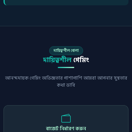
দায়িত্বশীল খেলা
দায়িত্বশীল
গেমিং
আনন্দদায়ক গেমিং অভিজ্ঞতার পাশাপাশি আমরা আপনার সুস্থতার
কথা ভাবি
বাজেট নির্ধারণ করুন