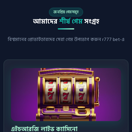
জনপ্রিয় গেমসমূহ
আমাদের
শীর্ষ গেম
সংগ্রহ
বিশ্বমানের প্রোভাইডারদের সেরা গেম উপভোগ করুন r777 bet-এ
এইচআরজি লাইভ ক্যাসিনো