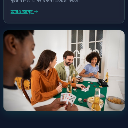
পুরস্কার নিয়ে আপনার জন্য অপেক্ষা করছে।
আরও জানুন