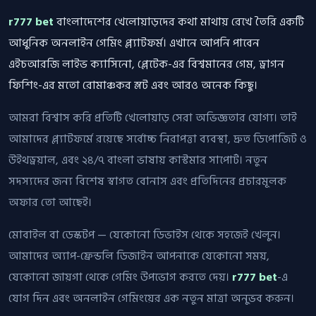
r777 bet
বাংলাদেশের খেলোয়াড়দের কথা মাথায় রেখে তৈরি একটি
আধুনিক অনলাইন গেমিং প্ল্যাটফর্ম। এখানে আপনি পাবেন
এইচআরজি লাইভ ক্যাসিনো, প্লেটেক-এর বিশ্বমানের গেম, ড্রাগন
ফিশিং-এর মতো রোমাঞ্চকর স্লট এবং আরও অনেক কিছু।
আমরা বিশ্বাস করি প্রতিটি খেলোয়াড় সেরা অভিজ্ঞতার যোগ্য। তাই
আমাদের প্ল্যাটফর্মে রয়েছে সর্বোচ্চ নিরাপত্তা ব্যবস্থা, দ্রুত ডিপোজিট ও
উইথড্রয়াল, এবং ২৪/৭ বাংলা ভাষায় কাস্টমার সাপোর্ট। নতুন
সদস্যদের জন্য বিশেষ স্বাগত বোনাস এবং প্রতিদিনের প্রচারমূলক
অফার তো আছেই।
মোবাইল বা ডেস্কটপ — যেকোনো ডিভাইস থেকে সহজেই খেলুন।
আমাদের অ্যাপ-ফ্রেন্ডলি ডিজাইন আপনাকে যেকোনো সময়,
যেকোনো জায়গা থেকে গেমিং উপভোগ করতে দেয়।
r777 bet
-এ
যোগ দিন এবং অনলাইন গেমিংয়ের এক নতুন মাত্রা অনুভব করুন।