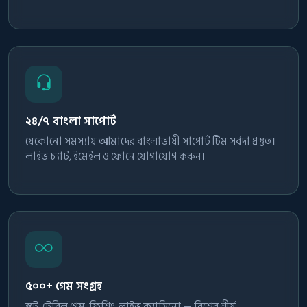
২৪/৭ বাংলা সাপোর্ট
যেকোনো সমস্যায় আমাদের বাংলাভাষী সাপোর্ট টিম সর্বদা প্রস্তুত।
লাইভ চ্যাট, ইমেইল ও ফোনে যোগাযোগ করুন।
৫০০+ গেম সংগ্রহ
স্লট, টেবিল গেম, ফিশিং, লাইভ ক্যাসিনো — বিশ্বের শীর্ষ