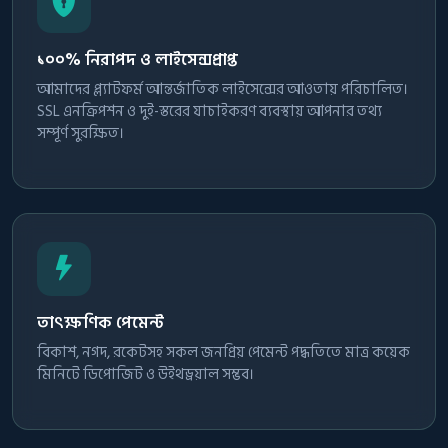
১০০% নিরাপদ ও লাইসেন্সপ্রাপ্ত
আমাদের প্ল্যাটফর্ম আন্তর্জাতিক লাইসেন্সের আওতায় পরিচালিত।
SSL এনক্রিপশন ও দুই-স্তরের যাচাইকরণ ব্যবস্থায় আপনার তথ্য
সম্পূর্ণ সুরক্ষিত।
তাৎক্ষণিক পেমেন্ট
বিকাশ, নগদ, রকেটসহ সকল জনপ্রিয় পেমেন্ট পদ্ধতিতে মাত্র কয়েক
মিনিটে ডিপোজিট ও উইথড্রয়াল সম্ভব।