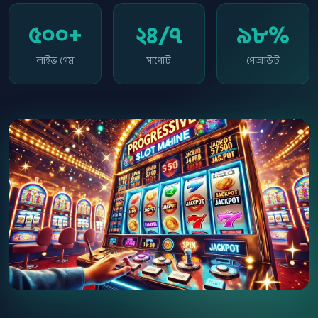
৫০০+
২৪/৭
৯৮%
লাইভ গেম
সাপোর্ট
পেআউট