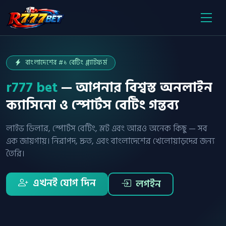
বাংলাদেশের #১ বেটিং প্ল্যাটফর্ম
r777 bet
— আপনার বিশ্বস্ত অনলাইন
ক্যাসিনো ও স্পোর্টস বেটিং গন্তব্য
লাইভ ডিলার, স্পোর্টস বেটিং, স্লট এবং আরও অনেক কিছু — সব
এক জায়গায়। নিরাপদ, দ্রুত, এবং বাংলাদেশের খেলোয়াড়দের জন্য
তৈরি।
এখনই যোগ দিন
লগইন