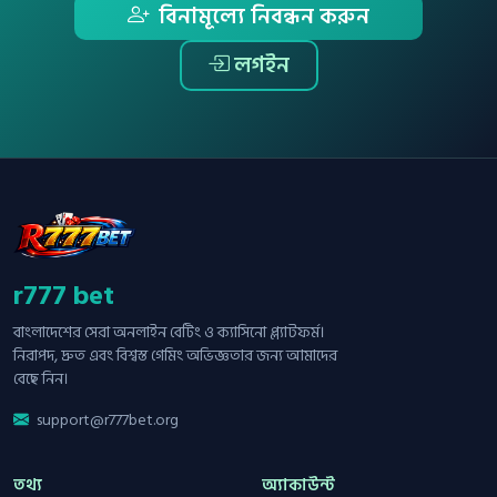
বিনামূল্যে নিবন্ধন করুন
লগইন
r777 bet
বাংলাদেশের সেরা অনলাইন বেটিং ও ক্যাসিনো প্ল্যাটফর্ম।
নিরাপদ, দ্রুত এবং বিশ্বস্ত গেমিং অভিজ্ঞতার জন্য আমাদের
বেছে নিন।
support@r777bet.org
তথ্য
অ্যাকাউন্ট