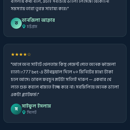
বাংলায় কথা বলে, এটাই সবচেয়ে ভালো লেগেছে। যেকোনো
সমস্যায় তারা তুরন্ত সাহায্য করে।"
তানজিলা আক্তার
ত
চট্টগ্রাম
★★★★☆
"আগে অন্য সাইটে খেলতাম কিন্তু পেমেন্ট পেতে অনেক ঝামেলা
হতো। r777 bet-এ উইথড্রয়াল দিলে ১০ মিনিটের মধ্যে টাকা
চলে আসে। ডাবল ফরচুন স্লটটা সত্যিই দারুণ — একবার খে
লতে শুরু করলে থামতে ইচ্ছে করে না। সবমিলিয়ে অনেক ভালো
একটা প্ল্যাটফর্ম।"
সাইফুল ইসলাম
স
সিলেট