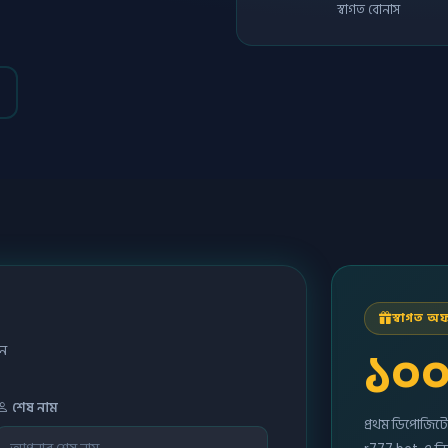
স্বাগত বোনাস
স্বাগত অ
১০
িন
শেষ নাম
প্রথম ডিপোজিটে 