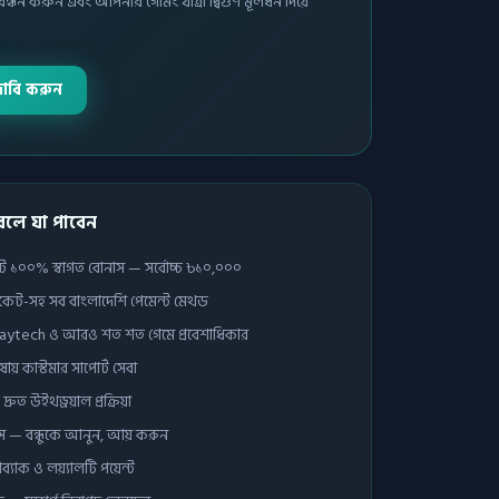
্ধন করুন এবং আপনার গেমিং যাত্রা দ্বিগুণ মূলধন দিয়ে
দাবি করুন
রলে যা পাবেন
ে ১০০% স্বাগত বোনাস — সর্বোচ্চ ৳১০,০০০
কেট-সহ সব বাংলাদেশি পেমেন্ট মেথড
aytech ও আরও শত শত গেমে প্রবেশাধিকার
য় কাস্টমার সাপোর্ট সেবা
দ্রুত উইথড্রয়াল প্রক্রিয়া
স — বন্ধুকে আনুন, আয় করুন
শব্যাক ও লয়্যালটি পয়েন্ট