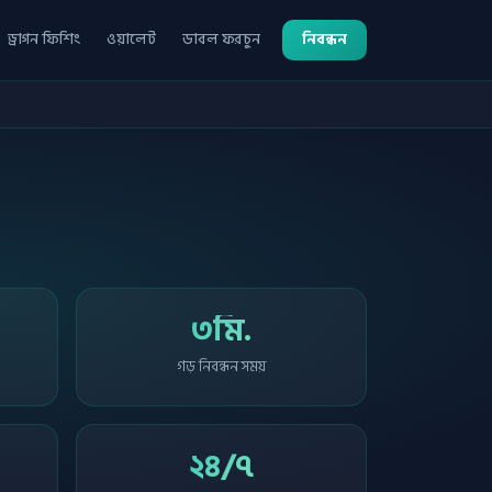
ড্রাগন ফিশিং
ওয়ালেট
ডাবল ফরচুন
নিবন্ধন
৩মি.
গড় নিবন্ধন সময়
২৪/৭