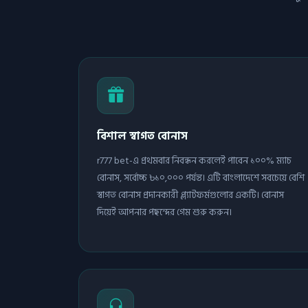
বিশাল স্বাগত বোনাস
r777 bet-এ প্রথমবার নিবন্ধন করলেই পাবেন ১০০% ম্যাচ
বোনাস, সর্বোচ্চ ৳১০,০০০ পর্যন্ত। এটি বাংলাদেশে সবচেয়ে বেশি
স্বাগত বোনাস প্রদানকারী প্ল্যাটফর্মগুলোর একটি। বোনাস
দিয়েই আপনার পছন্দের গেম শুরু করুন।