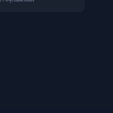
ড — সম্পূর্ণ নিরাপদ লেনদেন