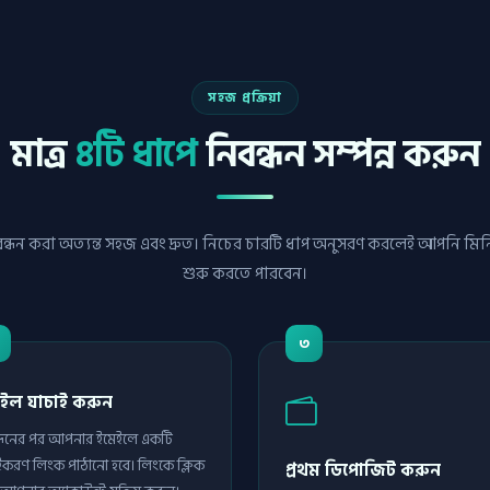
সহজ প্রক্রিয়া
মাত্র
৪টি ধাপে
নিবন্ধন সম্পন্ন করুন
ন্ধন করা অত্যন্ত সহজ এবং দ্রুত। নিচের চারটি ধাপ অনুসরণ করলেই আপনি মিন
শুরু করতে পারবেন।
৩
ইল যাচাই করুন
ন্ধনের পর আপনার ইমেইলে একটি
ইকরণ লিংক পাঠানো হবে। লিংকে ক্লিক
প্রথম ডিপোজিট করুন