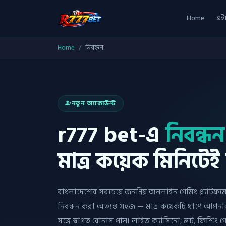
Home
এই
Home
নিবন্ধন
নতুন অ্যাকাউন্ট
r777 bet-এ
নিবন্ধ
মাত্র কয়েক মিনিটেই
বাংলাদেশের সবচেয়ে জনপ্রিয় অনলাইন গেমিং প্ল্যাটফর
নিবন্ধন করা অত্যন্ত সহজ — মাত্র কয়েকটি ধাপে আপনার
সঙ্গে স্বাগত বোনাস পান। লাইভ ক্যাসিনো, স্লট, ফিশ