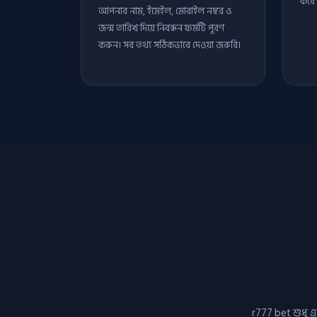
করে 
আপনার নাম, ইমেইল, মোবাইল নম্বর ও
জন্ম তারিখ দিয়ে নিবন্ধন ফর্মটি পূরণ
করুন। সব তথ্য সঠিকভাবে দেওয়া জরুরি।
r777 bet শুধু এ