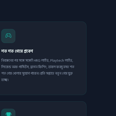
শত শত গেমে প্রবেশ
নিবন্ধনের পর সঙ্গে সঙ্গেই HRG লাইভ, Playtech লাইভ,
লিজেন্ড অফ পার্সিউস, ড্রাগন ফিশিং, ডাবল ফরচুনসহ শত
শত গেম খেলার সুযোগ পাবেন। প্রতি সপ্তাহে নতুন গেম যুক্ত
হচ্ছে।