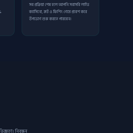
সব প্রক্রিয়া শেষ হলে আপনি সরাসরি লাইভ
%
ক্যাসিনো, স্লট ও ফিশিং গেমে প্রবেশ করে
উপভোগ শুরু করতে পারবেন।
ভিজ্ঞতা। নিবন্ধন